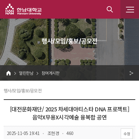
한남대학교
통
합
 행사/모임/홍보/공모전 
검
색
 열린한남 
 참여게시판 
HOME
크 
 행사/모임/홍보/공모전 
공
유
[대전문화재단/ 2025 차세대아티스타 DNA 프로젝트] 
음악X무용X시각예술 융복합 공연 
 
 
 2025-11-05 19:41
 조현경
 460
수정