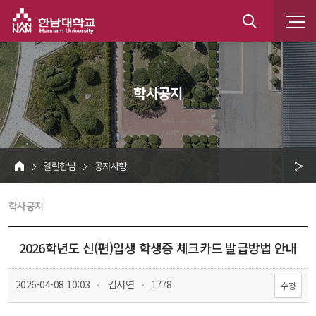
한남대학교
통
합
 학사공지 
검
색
 열린한남 
 공지사항 
HOME
크 
 학사공지 
공
유
2026학년도 신(편)입생 학생증 체크카드 발급방법 안내
 
 
 2026-04-08 10:03
 김서연
 1778
수정