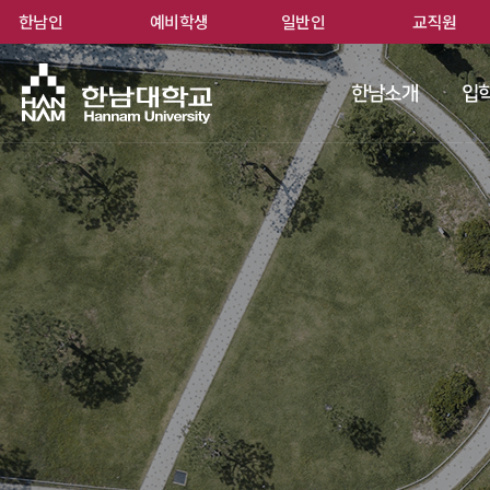
한남인
예비학생
일반인
교직원
한남
한남소개
입학
 