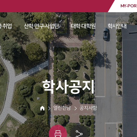
MY-POR
대학교
·취업
산학·연구·사업단
대학·대학원
학사안내
 
 
 
 
 학사공지 
 열린한남 
 공지사항 
HOME
인
링