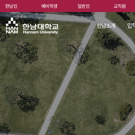
한남인
예비학생
일반인
교직원
한남
한남소개
입학
 