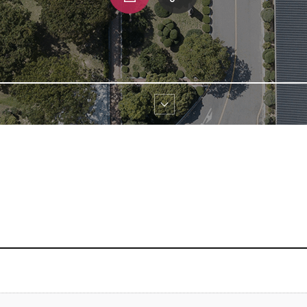
쇄
크 
공유