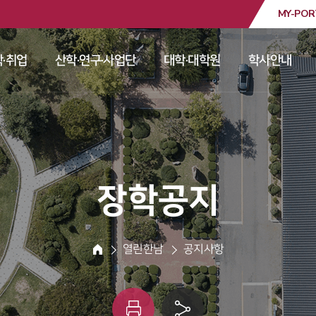
MY-POR
대학교
·취업
산학·연구·사업단
대학·대학원
학사안내
 
 
 
 
 장학공지 
 열린한남 
 공지사항 
HOME
인
링