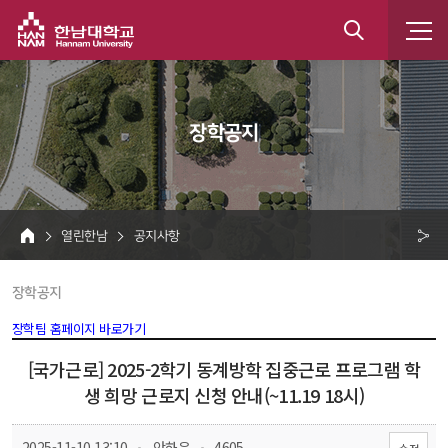
한남대학교
통
합
 장학공지 
검
색
 열린한남 
 공지사항 
HOME
크 
 장학공지 
공
유
장학팀 홈페이지 바로가기
[국가근로] 2025-2학기 동계방학 집중근로 프로그램 학
생 희망 근로지 신청 안내(~11.19 18시)
 
 
 2025-11-10 13:10
 안하은
 4605