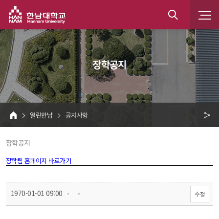
한남대학교
통
합
 장학공지 
검
색
 열린한남 
 공지사항 
HOME
크 
 장학공지 
공
유
장학팀 홈페이지 바로가기
 
 
 1970-01-01 09:00
수정