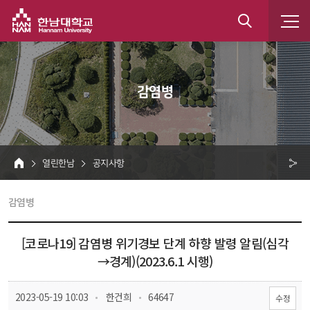
한남대학교
통
합
 감염병 
검
색
 열린한남 
 공지사항 
HOME
크 
 감염병 
공
유
[코로나19] 감염병 위기경보 단계 하향 발령 알림(심각
→경계)(2023.6.1 시행)
 
 
 2023-05-19 10:03
 한건희
 64647
수정