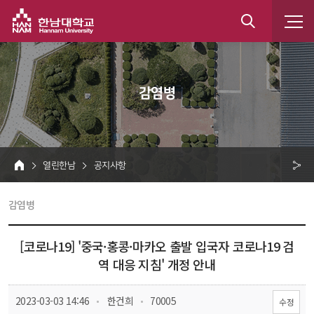
한남대학교
통
합
 감염병 
검
색
 열린한남 
 공지사항 
HOME
크 
 감염병 
공
유
[코로나19] '중국·홍콩·마카오 출발 입국자 코로나19 검
역 대응 지침' 개정 안내
 
 
 2023-03-03 14:46
 한건희
 70005
수정