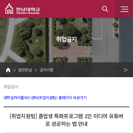
한남대학교
통
합
 취업공지 
검
색
 열린한남 
 공지사항 
HOME
크 
 취업공지 
공
유
대학일자리플러스센터(취업지원팀) 홈페이지 바로가기
 
[취업지원팀] 졸업생 특화프로그램 1인 미디어 유튜버
로 성공하는 법 안내