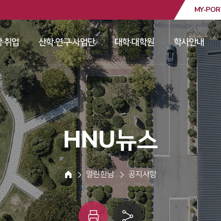
MY-POR
대학교
·취업
산학·연구·사업단
대학·대학원
학사안내
 
 
 
 
 HNU뉴스 
 열린한남 
 공지사항 
HOME
인
링