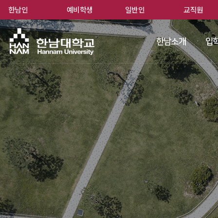
한남인
예비학생
일반인
교직원
한남
한남소개
입학
 