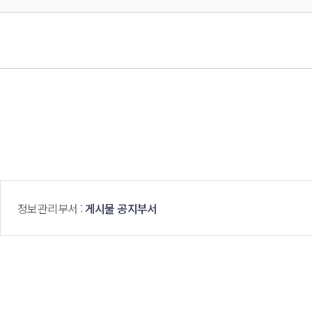
 정보관리부서 : 
게시물 공지부서