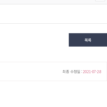
목록
 최종 수정일 : 
 2021-07-28 