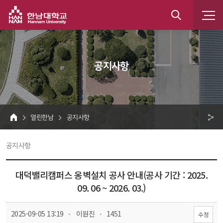
한남대학교
통
합
 공지사항 
검
색
 열린한남 
 공지사항 
HOME
크 
 공지사항 
공
유
대덕밸리캠퍼스 옹벽설치 공사 안내(공사 기간 : 2025. 
09. 06 ~ 2026. 03.)
 
 
 2025-09-05 13:19
 이원진
 1451
수정