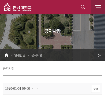
한남대학교
통
합
 공지사항 
검
색
 열린한남 
 공지사항 
HOME
크 
 공지사항 
공
유
 
 
 1970-01-01 09:00
수정