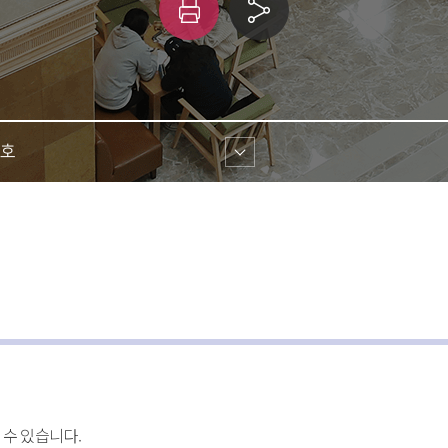
인
링
쇄
크 
공유
호 
수 있습니다.