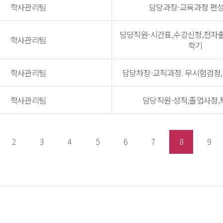
학사관리팀
담당과장-교육과정 편성
담당직원-시간표,수강신청,전자출
학사관리팀
학기
학사관리팀
담당차장-교직과정. 무시험검정,
학사관리팀
담당직원-성적,졸업사정
2
3
4
5
6
7
8
9