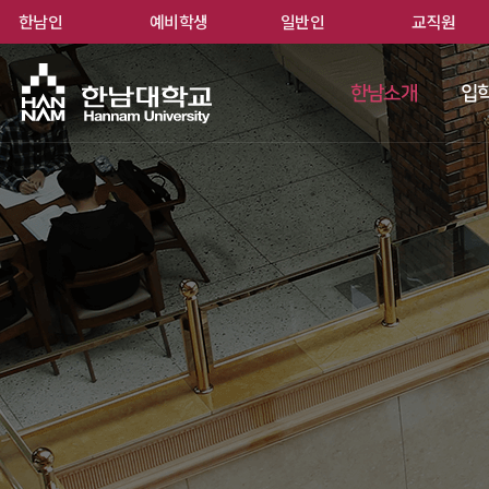
한남인
예비학생
일반인
교직원
한남
한남소개
입학
 