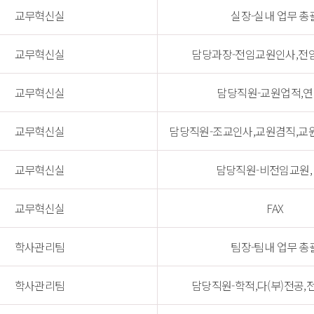
교무혁신실
실장-실내 업무 총
교무혁신실
담당과장-전임교원인사,전
교무혁신실
담당직원-교원업적,
교무혁신실
담당직원-조교인사,교원겸직,교
교무혁신실
담당직원-비전임교원,
교무혁신실
FAX
학사관리팀
팀장-팀내 업무 총
학사관리팀
담당직원-학적,다(부)전공,전