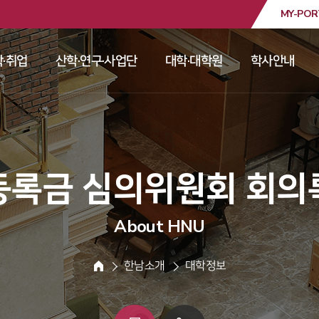
MY-POR
대학교
·취업
산학·연구·사업단
대학·대학원
학사안내
 
 
 
 
 등록금 심의위원회 회의록
About HNU
 한남소개 
 대학정보 
HOME