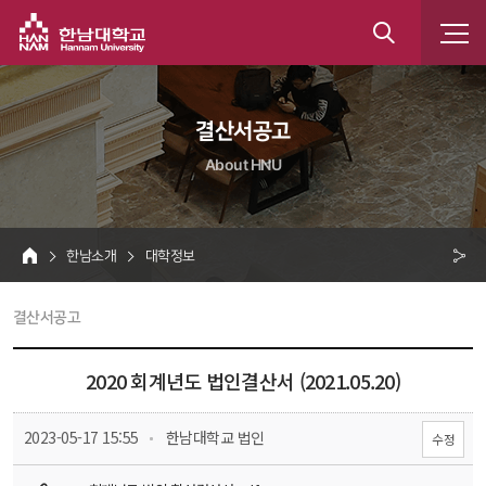
한남대학교
통
합
 결산서공고 
검
About HNU
색
 한남소개 
 대학정보 
HOME
크 
 결산서공고 
공
유
2020 회계년도 법인결산서 (2021.05.20)
 
 2023-05-17 15:55
 한남대학교 법인
수정