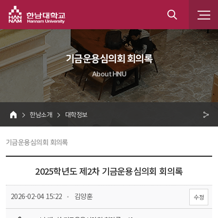
한남대학교
통
합
 기금운용심의회 회의록 
검
About HNU
색
 한남소개 
 대학정보 
HOME
크 
 기금운용심의회 회의록 
공
유
2025학년도 제2차 기금운용심의회 회의록
 
 2026-02-04 15:22
 김양훈
수정