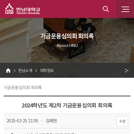
한남대학교
통
합
 기금운용심의회 회의록 
검
About HNU
색
 한남소개 
 대학정보 
HOME
크 
 기금운용심의회 회의록 
공
유
2024학년도 제2차 기금운용심의회 회의록
 
 2025-02-25 21:05
 김태현
수정