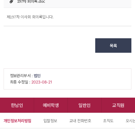
197차 회의록.doc
 제197차 이사회 회의록입니다. 
목록
 정보관리부서 : 
법인
 최종 수정일 : 
 2023-08-21 
한남인
예비학생
일반인
교직원
개인정보처리방침
입찰정보
교내 전화번호
조직도
오시는